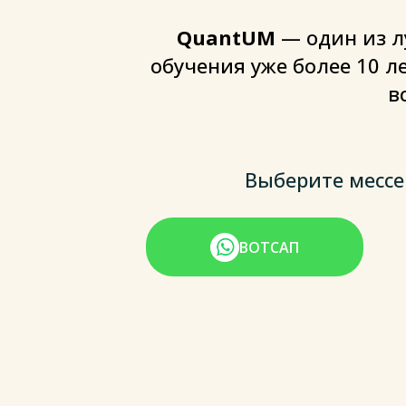
QuantUM
— один из л
обучения уже более 10 л
в
Выберите месс
ВОТСАП