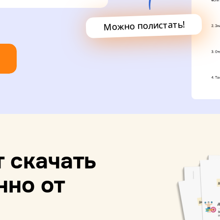
Можно полистать!
 скачать
нно от