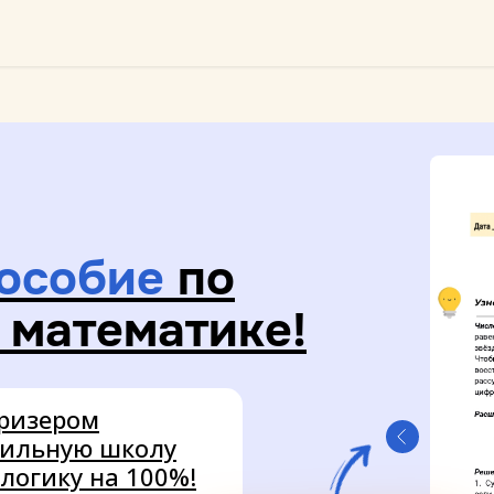
пособие
по
 математике!
призером
сильную школу
логику на 100%!