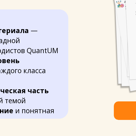
териала
—
иадной
одистов QuantUM
овень
аждого класса
ческая часть
й темой
ние
и понятная