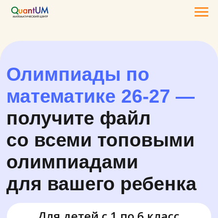
Олимпиады по
математике 26-27
—
получите файл
со всеми топовыми
олимпиадами
для
вашего ребенка
Для детей с 1 по 6 класс
Заполните форму, чтобы скачать
список олимпиад
Получить